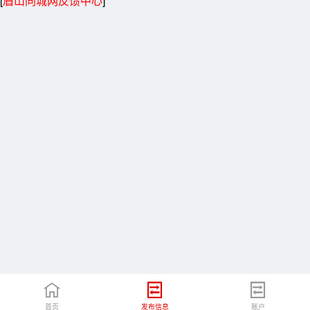
[
眉山同城网反馈中心
]
首页
发布信息
账户