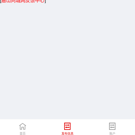
[
眉山同城网反馈中心
]
首页
发布信息
账户