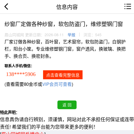
信息内容
纱窗厂定做各种纱窗，软包防盗门，维修塑钢门窗
眉山同城网 更新日期：2026-08-11
举报
浏览：545
厂家订做各种纱窗，百叶窗，艺术窗帘，软包防盗门，白钢护
栏，阳台小筐。专业维修塑钢门窗，窗户透风，换玻璃、换把
手、换合页、换密封条。
联系人手机/微信：
138****5906
点击查看完整信息
(查看需要80金币或
VIP会员可查看
)
特此声明：
信息真伪请自行辨别，须谨慎，网站对此不承担任何保证或连带
责任! 希望我们的平台能为您带来更多的便利！