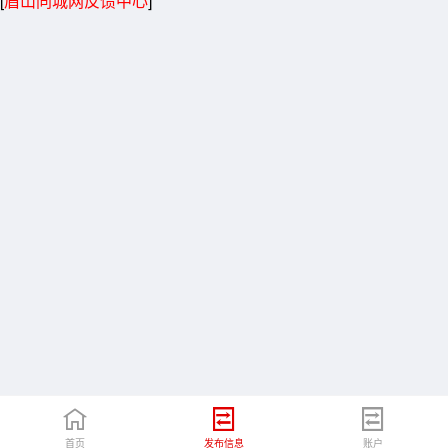
[
眉山同城网反馈中心
]
首页
发布信息
账户