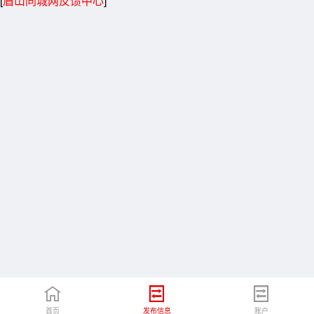
[
眉山同城网反馈中心
]
首页
发布信息
账户