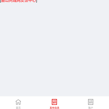
[
眉山同城网反馈中心
]
首页
发布信息
账户